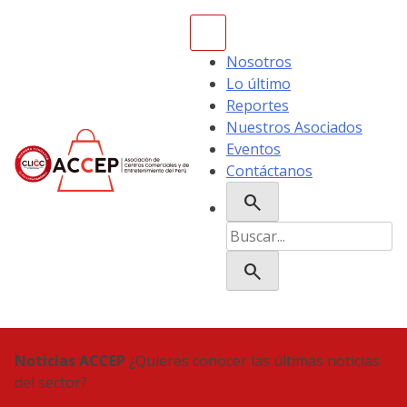
Skip
to
content
Nosotros
Lo último
Reportes
Nuestros Asociados
Eventos
Contáctanos
search
ACCEP
Buscar:
search
Noticias ACCEP
¿Quieres conocer las últimas noticias
del sector?