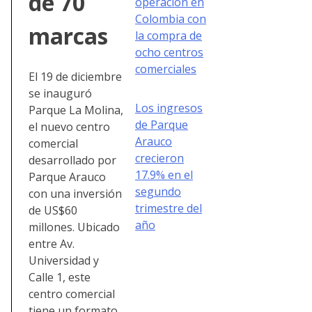
de 70
operación en
Colombia con
marcas
la compra de
ocho centros
comerciales
El 19 de diciembre
se inauguró
Los ingresos
Parque La Molina,
de Parque
el nuevo centro
Arauco
comercial
crecieron
desarrollado por
17.9% en el
Parque Arauco
segundo
con una inversión
trimestre del
de US$60
año
millones. Ubicado
entre Av.
Universidad y
Calle 1, este
centro comercial
tiene un formato