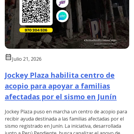
calendar_month
Julio 21, 2026
Jockey Plaza habilita centro de
acopio para apoyar a familias
afectadas por el sismo en Junín
Jockey Plaza puso en marcha un centro de acopio para
recibir ayuda destinada a las familias afectadas por el
sismo registrado en Junín. La iniciativa, desarrollada
junto a Perú Pendiente, busca canalizar el apoyo de