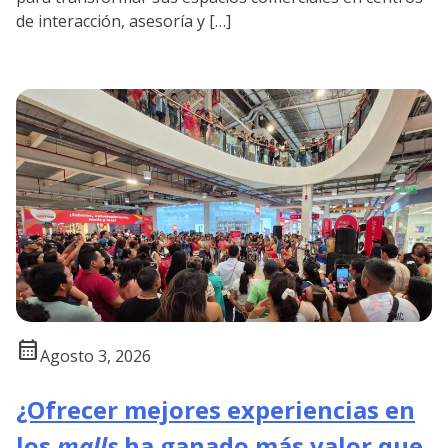
de interacción, asesoría y […]
calendar_month
Agosto 3, 2026
¿Ofrecer mejores experiencias en
los
malls
ha ganado más valor que