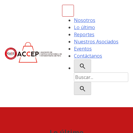
Skip
to
content
Nosotros
Lo último
Reportes
Nuestros Asociados
Eventos
Contáctanos
search
ACCEP
Buscar:
search
Lo último