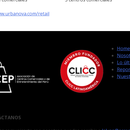
ww.urbanova.com/retail
Home
Nosot
Lo úl
Repor
Nuest
ÁCTANOS