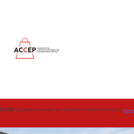
 ACCEP
¿Quieres conocer las últimas noticias del sector?
Insc