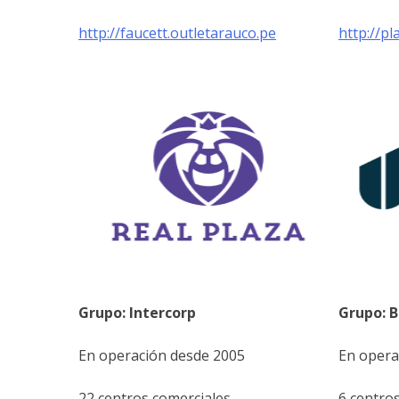
http://faucett.outletarauco.pe
http://pl
Grupo: Intercorp
Grupo: B
En operación desde 2005
En opera
22 centros comerciales
6 centro