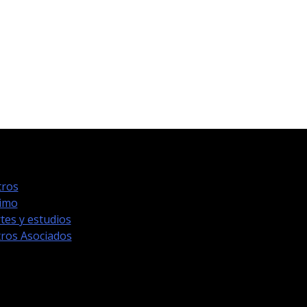
ros
timo
tes y estudios
ros Asociados