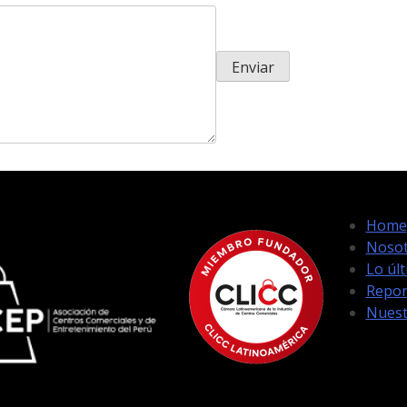
Home
Nosot
Lo úl
Repor
Nuest