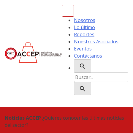
Skip
to
content
Nosotros
Lo último
Reportes
Nuestros Asociados
Eventos
Contáctanos
search
ACCEP
Buscar:
search
Noticias ACCEP
¿Quieres conocer las últimas noticias
del sector?