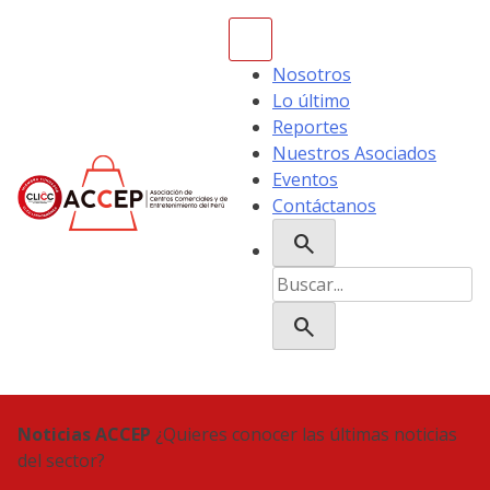
Skip
to
content
Nosotros
Lo último
Reportes
Nuestros Asociados
Eventos
Contáctanos
search
ACCEP
Buscar:
search
Noticias ACCEP
¿Quieres conocer las últimas noticias
del sector?