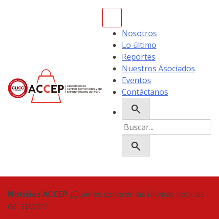
Skip
to
content
Nosotros
Lo último
Reportes
Nuestros Asociados
Eventos
Contáctanos
search
ACCEP
Buscar:
search
Noticias ACCEP
¿Quieres conocer las últimas noticias
del sector?