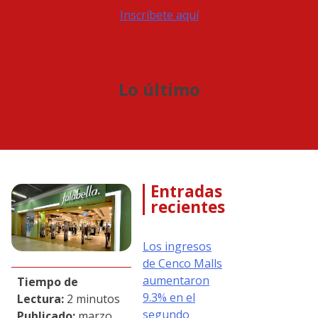
Inscríbete aquí
Lo último
Entradas
recientes
Los ingresos
de Cenco Malls
aumentaron
Tiempo de
9.3% en el
Lectura:
2 minutos
segundo
Publicado:
marzo