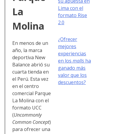
su apuesta en
Lima con el
La
formato Rise
2.0
Molina
¿Ofrecer
En menos de un
mejores
año, la marca
experiencias
deportiva New
en los
malls
ha
Balance abrió su
ganado más
cuarta tienda en
valor que los
el Perú. Esta vez
descuentos?
en el centro
comercial Parque
La Molina con el
formato UCC
(
Uncommonly
Common Concept
)
para ofrecer una