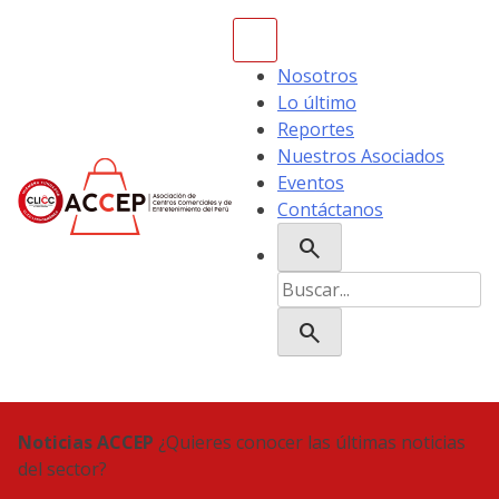
Skip
to
content
Nosotros
Lo último
Reportes
Nuestros Asociados
Eventos
Contáctanos
search
ACCEP
Buscar:
search
Noticias ACCEP
¿Quieres conocer las últimas noticias
del sector?