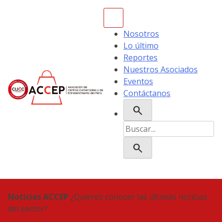
Skip
to
content
Nosotros
Lo último
Reportes
Nuestros Asociados
Eventos
Contáctanos
search
ACCEP
Buscar:
search
Noticias ACCEP
¿Quieres conocer las últimas noticias
del sector?