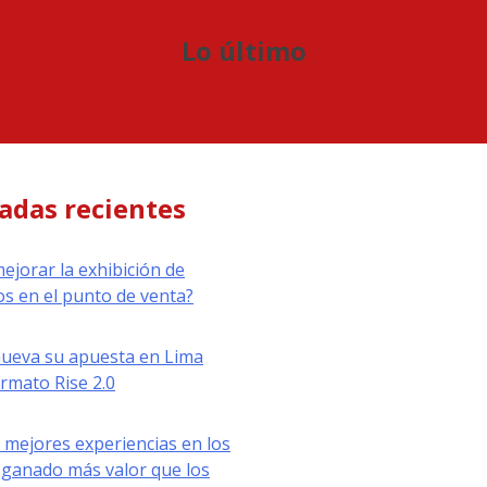
Lo último
adas recientes
jorar la exhibición de
s en el punto de venta?
nueva su apuesta en Lima
ormato Rise 2.0
 mejores experiencias en los
ganado más valor que los