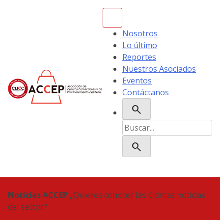
Skip
to
content
Nosotros
Lo último
Reportes
Nuestros Asociados
Eventos
Contáctanos
search
ACCEP
Buscar:
search
Noticias ACCEP
¿Quieres conocer las últimas noticias
del sector?