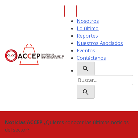
Skip
to
content
Nosotros
Lo último
Reportes
Nuestros Asociados
Eventos
Contáctanos
search
ACCEP
Buscar:
search
Noticias ACCEP
¿Quieres conocer las últimas noticias
del sector?