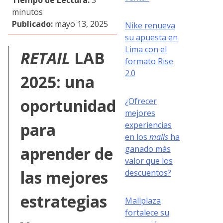
minutos
Publicado:
mayo 13, 2025
Nike renueva
su apuesta en
Lima con el
RETAIL
LAB
formato Rise
2.0
2025: una
oportunidad
¿Ofrecer
mejores
para
experiencias
en los
malls
ha
aprender de
ganado más
valor que los
las mejores
descuentos?
estrategias
Mallplaza
fortalece su