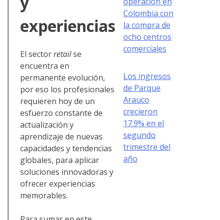
y
operación en
Colombia con
experiencias
la compra de
ocho centros
comerciales
El sector
retail
se
encuentra en
Los ingresos
permanente evolución,
de Parque
por eso los profesionales
Arauco
requieren hoy de un
crecieron
esfuerzo constante de
17.9% en el
actualización y
segundo
aprendizaje de nuevas
trimestre del
capacidades y tendencias
año
globales, para aplicar
soluciones innovadoras y
ofrecer experiencias
memorables.
Para sumar en este