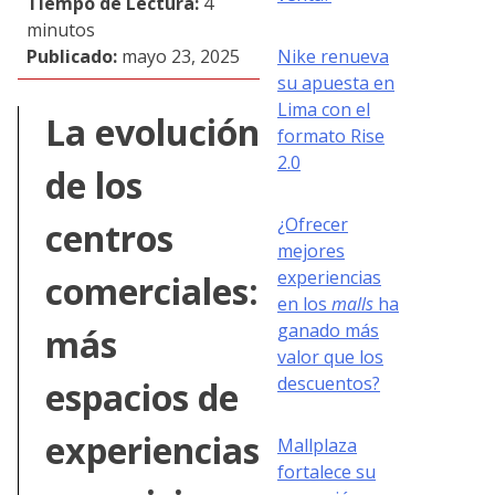
Tiempo de Lectura:
4
minutos
Nike renueva
Publicado:
mayo 23, 2025
su apuesta en
Lima con el
La evolución
formato Rise
2.0
de los
¿Ofrecer
centros
mejores
experiencias
comerciales:
en los
malls
ha
ganado más
más
valor que los
descuentos?
espacios de
experiencias
Mallplaza
fortalece su