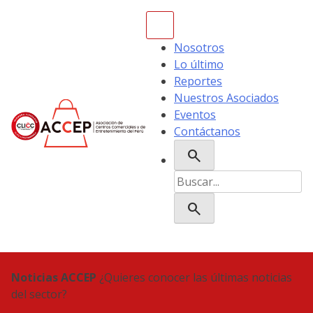
Skip
to
content
Nosotros
Lo último
Reportes
Nuestros Asociados
Eventos
Contáctanos
search
ACCEP
Buscar:
search
Noticias ACCEP
¿Quieres conocer las últimas noticias
del sector?