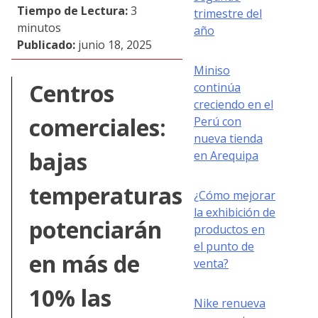
Tiempo de Lectura:
3
trimestre del
minutos
año
Publicado:
junio 18, 2025
Miniso
Centros
continúa
creciendo en el
comerciales:
Perú con
nueva tienda
bajas
en Arequipa
temperaturas
¿Cómo mejorar
la exhibición de
potenciarán
productos en
el punto de
en más de
venta?
10% las
Nike renueva