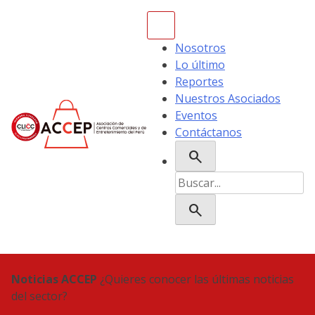
Skip
to
content
Nosotros
Lo último
Reportes
Nuestros Asociados
Eventos
Contáctanos
search
ACCEP
Buscar:
search
Noticias ACCEP
¿Quieres conocer las últimas noticias
del sector?