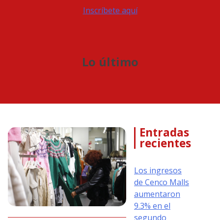
Inscríbete aquí
Lo último
Entradas
recientes
Los ingresos
de Cenco Malls
aumentaron
9.3% en el
segundo