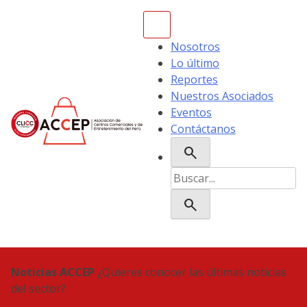
Skip
to
content
Nosotros
Lo último
Reportes
Nuestros Asociados
Eventos
Contáctanos
search
ACCEP
Buscar:
search
Noticias ACCEP
¿Quieres conocer las últimas noticias
del sector?