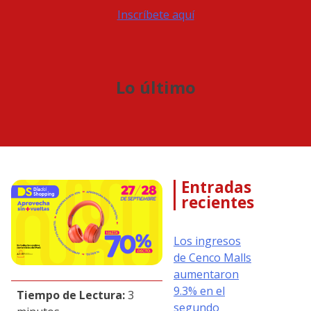
Inscríbete aquí
Lo último
Entradas
recientes
Los ingresos
de Cenco Malls
aumentaron
9.3% en el
Tiempo de Lectura:
3
segundo