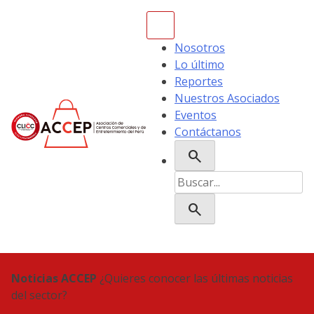
Skip
to
content
Nosotros
Lo último
Reportes
Nuestros Asociados
Eventos
Contáctanos
search
ACCEP
Buscar:
search
Noticias ACCEP
¿Quieres conocer las últimas noticias
del sector?