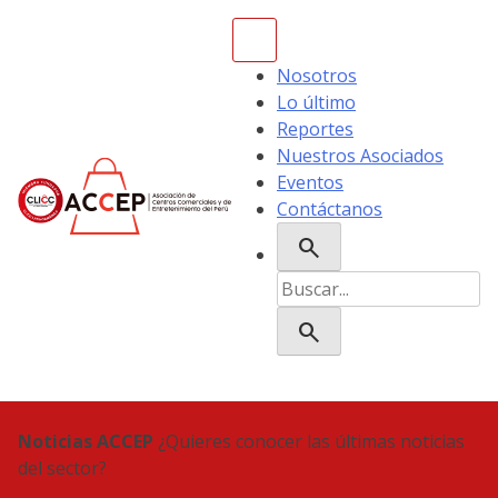
Skip
to
content
Nosotros
Lo último
Reportes
Nuestros Asociados
Eventos
Contáctanos
search
ACCEP
Buscar:
search
Noticias ACCEP
¿Quieres conocer las últimas noticias
del sector?