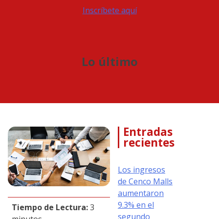
Inscríbete aquí
Lo último
Entradas
recientes
Los ingresos
de Cenco Malls
aumentaron
9.3% en el
Tiempo de Lectura:
3
segundo
minutos