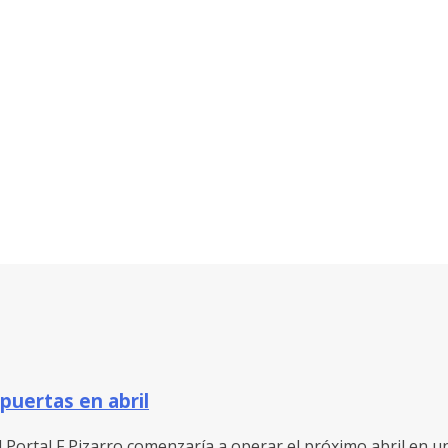
 puertas en abril
 Portal F Pizarro comenzaría a operar el próximo abril en una 