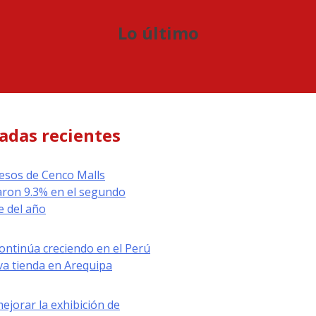
Lo último
adas recientes
esos de Cenco Malls
ron 9.3% en el segundo
e del año
ontinúa creciendo en el Perú
a tienda en Arequipa
jorar la exhibición de