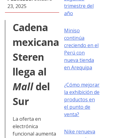
trimestre del
23, 2025
año
Cadena
Miniso
continúa
mexicana
creciendo en el
Perú con
Steren
nueva tienda
en Arequipa
llega al
Mall
del
¿Cómo mejorar
la exhibición de
Sur
productos en
el punto de
venta?
La oferta en
electrónica
Nike renueva
funcional aumenta