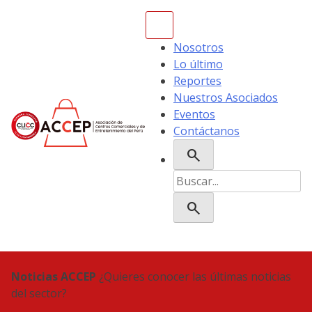
Skip
to
content
Nosotros
Lo último
Reportes
Nuestros Asociados
Eventos
Contáctanos
search
ACCEP
Buscar:
search
Noticias ACCEP
¿Quieres conocer las últimas noticias
del sector?