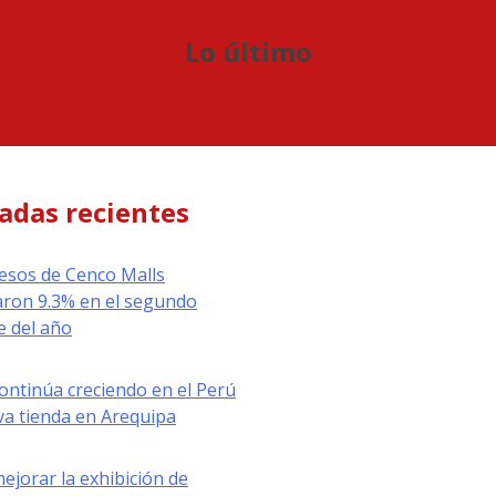
Lo último
adas recientes
esos de Cenco Malls
ron 9.3% en el segundo
e del año
ontinúa creciendo en el Perú
a tienda en Arequipa
jorar la exhibición de