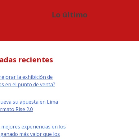
Lo último
adas recientes
jorar la exhibición de
s en el punto de venta?
nueva su apuesta en Lima
ormato Rise 2.0
 mejores experiencias en los
ganado más valor que los