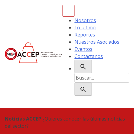
Skip
to
content
Nosotros
Lo último
Reportes
Nuestros Asociados
Eventos
Contáctanos
search
ACCEP
Buscar:
search
Noticias ACCEP
¿Quieres conocer las últimas noticias
del sector?