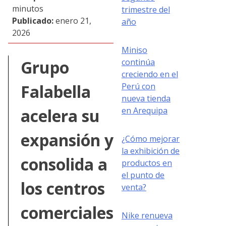
minutos
trimestre del
Publicado:
enero 21,
año
2026
Miniso
continúa
Grupo
creciendo en el
Perú con
Falabella
nueva tienda
en Arequipa
acelera su
expansión y
¿Cómo mejorar
la exhibición de
consolida a
productos en
el punto de
los centros
venta?
comerciales
Nike renueva