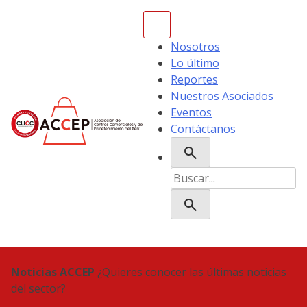
Skip
to
content
Nosotros
Lo último
Reportes
Nuestros Asociados
Eventos
Contáctanos
search
ACCEP
Buscar:
search
Noticias ACCEP
¿Quieres conocer las últimas noticias
del sector?