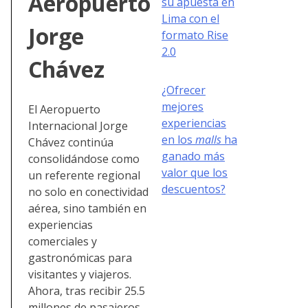
Aeropuerto
su apuesta en
Lima con el
Jorge
formato Rise
2.0
Chávez
¿Ofrecer
mejores
El Aeropuerto
experiencias
Internacional Jorge
en los
malls
ha
Chávez continúa
ganado más
consolidándose como
valor que los
un referente regional
descuentos?
no solo en conectividad
aérea, sino también en
experiencias
comerciales y
gastronómicas para
visitantes y viajeros.
Ahora, tras recibir 25.5
millones de pasajeros