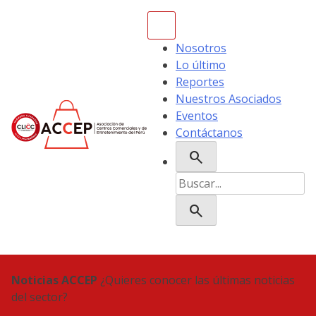
Skip
to
content
Nosotros
Lo último
Reportes
Nuestros Asociados
Eventos
Contáctanos
search
ACCEP
Buscar:
search
Noticias ACCEP
¿Quieres conocer las últimas noticias
del sector?