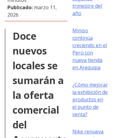
minutos
trimestre del
Publicado:
marzo 11,
año
2026
Miniso
Doce
continúa
creciendo en el
nuevos
Perú con
nueva tienda
locales se
en Arequipa
sumarán a
¿Cómo mejorar
la oferta
la exhibición de
productos en
comercial
el punto de
venta?
del
Nike renueva