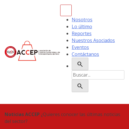
Skip
to
content
Nosotros
Lo último
Reportes
Nuestros Asociados
Eventos
Contáctanos
search
ACCEP
Buscar:
search
Noticias ACCEP
¿Quieres conocer las últimas noticias
del sector?