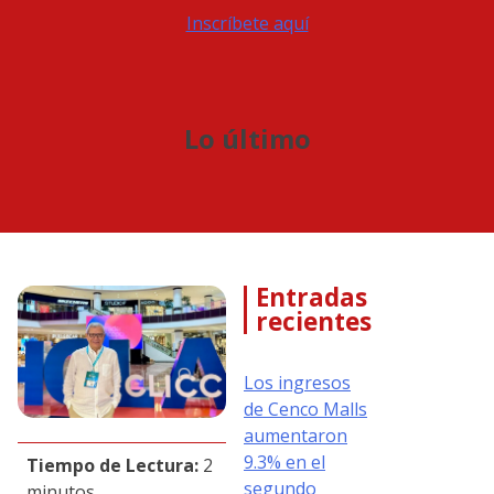
Inscríbete aquí
Lo último
Entradas
recientes
Los ingresos
de Cenco Malls
aumentaron
9.3% en el
Tiempo de Lectura:
2
segundo
minutos