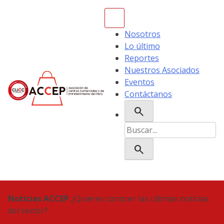
Skip
to
content
Nosotros
Lo último
Reportes
Nuestros Asociados
Eventos
Contáctanos
search
ACCEP
Buscar:
search
Noticias ACCEP
¿Quieres conocer las últimas noticias
del sector?