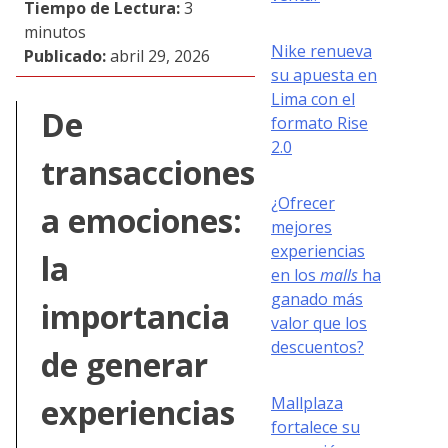
Tiempo de Lectura:
3
minutos
Nike renueva
Publicado:
abril 29, 2026
su apuesta en
Lima con el
De
formato Rise
2.0
transacciones
¿Ofrecer
a emociones:
mejores
experiencias
la
en los
malls
ha
ganado más
importancia
valor que los
descuentos?
de generar
experiencias
Mallplaza
fortalece su