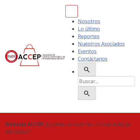
Skip
to
content
Nosotros
Lo último
Reportes
Nuestros Asociados
Eventos
Contáctanos
search
ACCEP
Buscar:
search
Noticias ACCEP
¿Quieres conocer las últimas noticias
del sector?