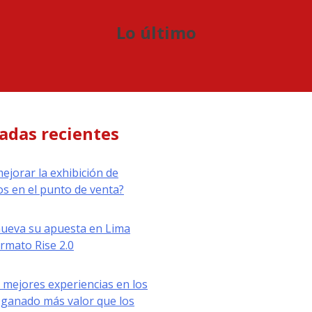
Lo último
adas recientes
jorar la exhibición de
s en el punto de venta?
nueva su apuesta en Lima
ormato Rise 2.0
 mejores experiencias en los
ganado más valor que los