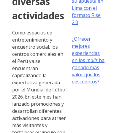
diversas
su apuesta en
Lima con el
actividades
formato Rise
2.0
Como espacios de
¿Ofrecer
entretenimiento y
mejores
encuentro social, los
experiencias
centros comerciales en
en los
malls
ha
el Perú ya se
ganado más
encuentran
valor que los
capitalizando la
descuentos?
expectativa generada
por el Mundial de Fútbol
2026. En este mes han
lanzado promociones y
desarrollan diferentes
activaciones para atraer
más visitantes y
fortalecer el vínculo con