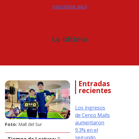
Inscríbete aquí
Lo último
Entradas
recientes
Los ingresos
de Cenco Malls
aumentaron
Foto:
Mall del Sur
9.3% en el
segundo
Tiempo de Lectura:
3