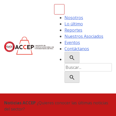
Skip
to
content
Nosotros
Lo último
Reportes
Nuestros Asociados
Eventos
Contáctanos
search
ACCEP
Buscar:
search
Noticias ACCEP
¿Quieres conocer las últimas noticias
del sector?