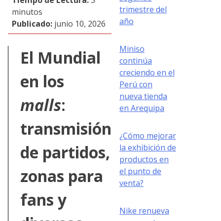
trimestre del
minutos
año
Publicado:
junio 10, 2026
Miniso
El Mundial
continúa
creciendo en el
en los
Perú con
nueva tienda
malls
:
en Arequipa
transmisión
¿Cómo mejorar
de partidos,
la exhibición de
productos en
zonas para
el punto de
venta?
fans y
Nike renueva