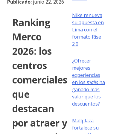
Publicado:
junio 22, 2026
Nike renueva
Ranking
su apuesta en
Lima con el
Merco
formato Rise
2.0
2026: los
¿Ofrecer
centros
mejores
experiencias
comerciales
en los
malls
ha
ganado más
que
valor que los
descuentos?
destacan
por atraer y
Mallplaza
fortalece su