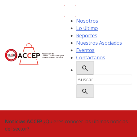
Skip
to
content
Nosotros
Lo último
Reportes
Nuestros Asociados
Eventos
Contáctanos
search
ACCEP
Buscar:
search
Noticias ACCEP
¿Quieres conocer las últimas noticias
del sector?