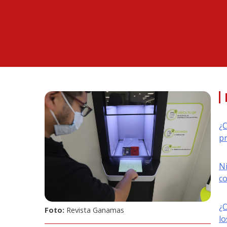
¿C
pr
N
co
¿O
Foto:
Revista Ganamas
l