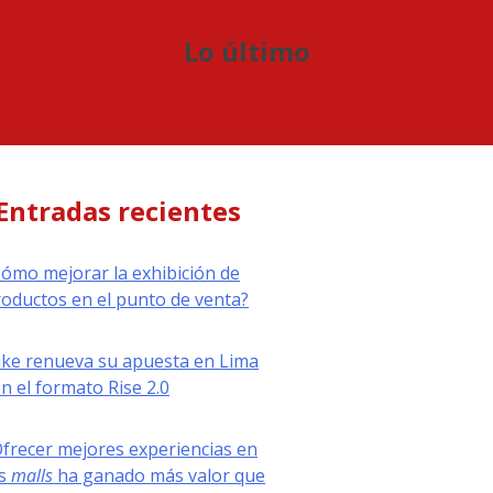
Lo último
Entradas recientes
ómo mejorar la exhibición de
oductos en el punto de venta?
ike renueva su apuesta en Lima
n el formato Rise 2.0
frecer mejores experiencias en
os
malls
ha ganado más valor que