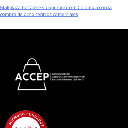
Mallplaza fortalece su operación en Colombia con la
compra de ocho centros comerciales