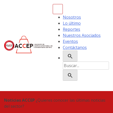
Skip
to
content
Nosotros
Lo último
Reportes
Nuestros Asociados
Eventos
Contáctanos
search
ACCEP
Buscar:
search
Noticias ACCEP
¿Quieres conocer las últimas noticias
del sector?