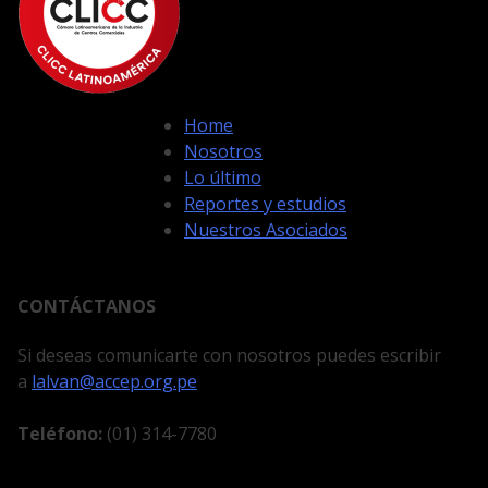
Home
Nosotros
Lo último
Reportes y estudios
Nuestros Asociados
CONTÁCTANOS
Si deseas comunicarte con nosotros puedes escribir
a
lalvan@accep.org.pe
Teléfono:
(01) 314-7780