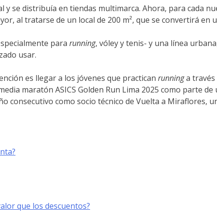
ital y se distribuía en tiendas multimarca. Ahora, para cada 
or, al tratarse de un local de 200 m², que se convertirá en 
-especialmente para
running
, vóley y tenis- y una línea urban
zado usar.
ención es llegar a los jóvenes que practican
running
a través
la media maratón ASICS Golden Run Lima 2025 como parte de u
ño consecutivo como socio técnico de Vuelta a Miraflores, un
enta?
lor que los descuentos?