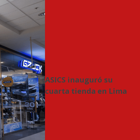
ASICS inauguró su
cuarta tienda en Lima