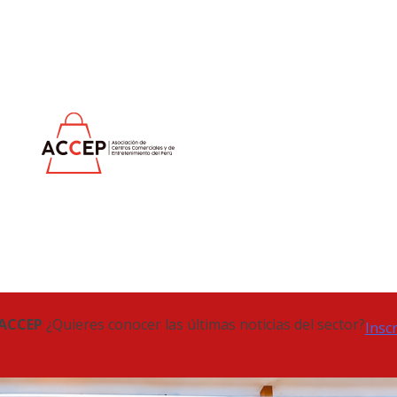
 ACCEP
¿Quieres conocer las últimas noticias del sector?
Insc