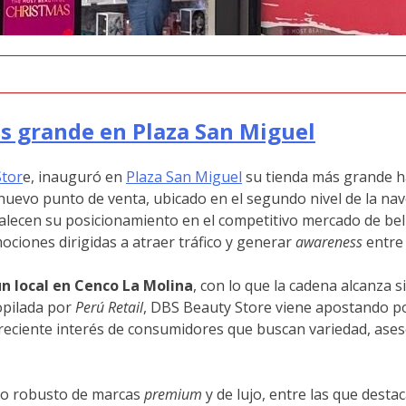
s grande en Plaza San Miguel
tor
e, inauguró en
Plaza San Miguel
su tienda más grande ha
 nuevo punto de venta, ubicado en el segundo nivel de la nav
lecen su posicionamiento en el competitivo mercado de bell
ociones dirigidas a atraer tráfico y generar
awareness
entre 
un local en Cenco La Molina
, con lo que la cadena alcanza 
opilada por
Perú Retail
, DBS Beauty Store viene apostando po
ciente interés de consumidores que buscan variedad, asesorí
lio robusto de marcas
premium
y de lujo, entre las que dest