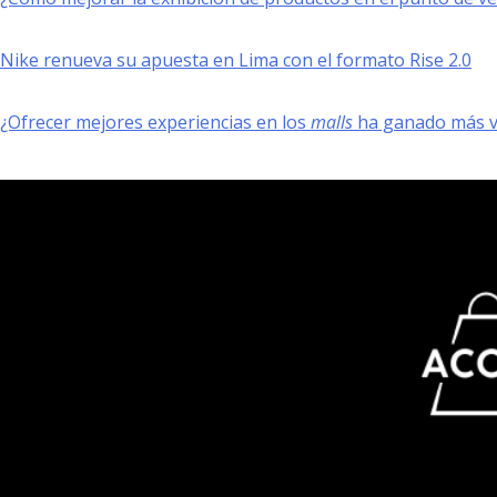
Nike renueva su apuesta en Lima con el formato Rise 2.0
¿Ofrecer mejores experiencias en los
malls
ha ganado más va