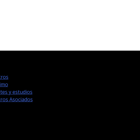
ros
timo
tes y estudios
ros Asociados