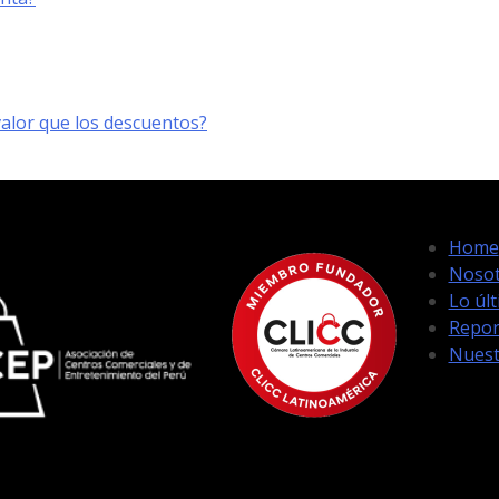
lor que los descuentos?
Home
Nosot
Lo úl
Repor
Nuest