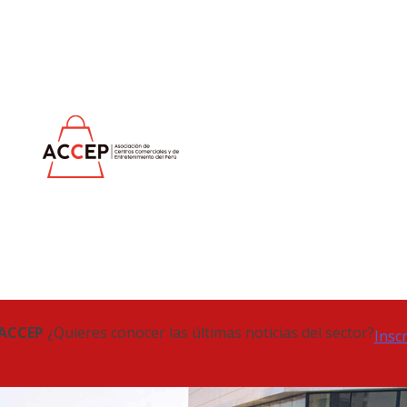
 ACCEP
¿Quieres conocer las últimas noticias del sector?
Insc