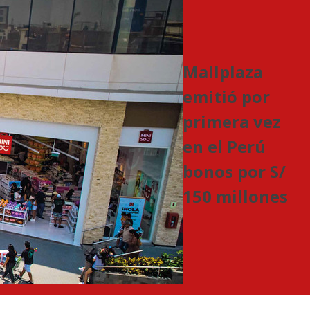
Mallplaza
emitió por
primera vez
en el Perú
bonos por S/
150 millones