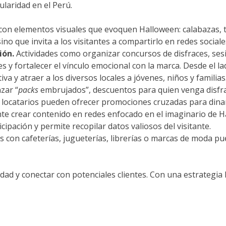
laridad en el Perú.
 con elementos visuales que evoquen Halloween: calabazas, t
no que invita a los visitantes a compartirlo en redes sociale
ión.
Actividades como organizar concursos de disfraces, ses
 y fortalecer el vínculo emocional con la marca. Desde el l
a y atraer a los diversos locales a jóvenes, niños y familias
zar “
packs
embrujados”, descuentos para quien venga disfr
 locatarios pueden ofrecer promociones cruzadas para dinam
te crear contenido en redes enfocado en el imaginario de
H
cipación y permite recopilar datos valiosos del visitante.
s con cafeterías, jugueterías, librerías o marcas de moda p
vidad y conectar con potenciales clientes. Con una estrategi