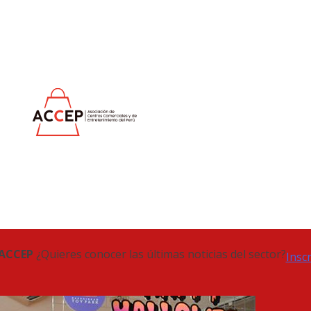
 ACCEP
¿Quieres conocer las últimas noticias del sector?
Insc