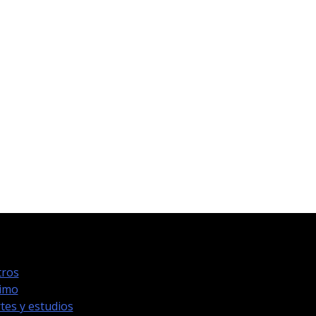
ros
timo
tes y estudios