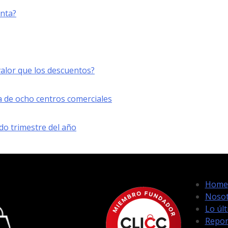
enta?
lor que los descuentos?
a de ocho centros comerciales
do trimestre del año
Home
Nosot
Lo úl
Repor