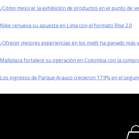
¿Cómo mejorar la exhibición de productos en el punto de v
Nike renueva su apuesta en Lima con el formato Rise 2.0
¿Ofrecer mejores experiencias en los
malls
ha ganado más va
Mallplaza fortalece su operación en Colombia con la compr
Los ingresos de Parque Arauco crecieron 17.9% en el segun