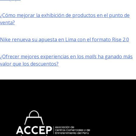
¿Cómo mejorar la exhibición de productos en el punto de
venta?
Nike renueva su apuesta en Lima con el formato Rise 2.0
¿Ofrecer mejores experiencias en los
malls
ha ganado más
valor que los descuentos?