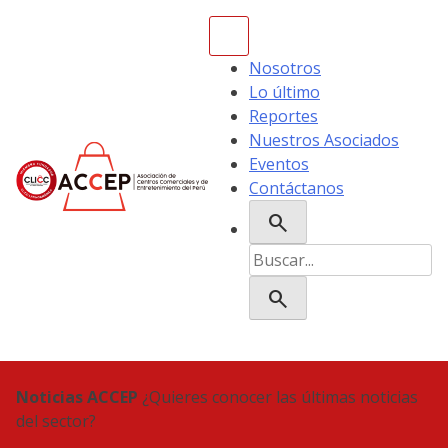
Skip
to
content
Nosotros
Lo último
Reportes
Nuestros Asociados
Eventos
Contáctanos
search
ACCEP
Buscar:
search
Noticias ACCEP
¿Quieres conocer las últimas noticias
del sector?