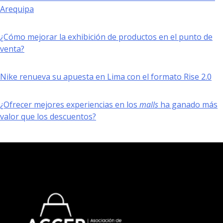
Arequipa
¿Cómo mejorar la exhibición de productos en el punto de
venta?
Nike renueva su apuesta en Lima con el formato Rise 2.0
¿Ofrecer mejores experiencias en los
malls
ha ganado más
valor que los descuentos?