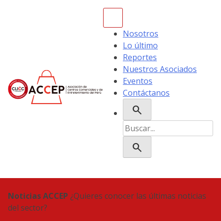
Skip
to
content
Nosotros
Lo último
Reportes
Nuestros Asociados
Eventos
Contáctanos
search
ACCEP
Buscar:
search
Noticias ACCEP
¿Quieres conocer las últimas noticias
del sector?