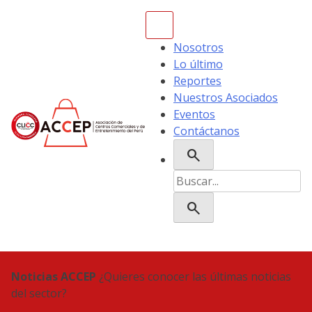
Skip
to
content
Nosotros
Lo último
Reportes
Nuestros Asociados
Eventos
Contáctanos
search
ACCEP
Buscar:
search
Noticias ACCEP
¿Quieres conocer las últimas noticias
del sector?