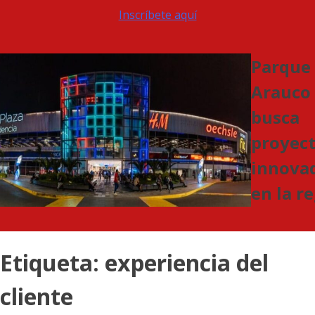
Inscríbete aquí
Parque
Arauco
busca
proyec
innova
en la r
Etiqueta:
experiencia del
cliente