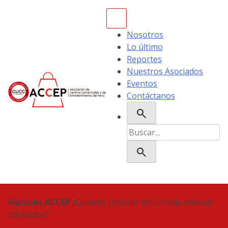
Skip
to
content
Nosotros
Lo último
Reportes
Nuestros Asociados
Eventos
Contáctanos
search
ACCEP
Buscar:
search
Noticias ACCEP
¿Quieres conocer las últimas noticias
del sector?