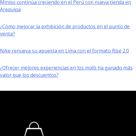
Miniso continúa creciendo en el Perú con nueva tienda en
Arequipa
¿Cómo mejorar la exhibición de productos en el punto de
venta?
Nike renueva su apuesta en Lima con el formato Rise 2.0
¿Ofrecer mejores experiencias en los
malls
ha ganado más
valor que los descuentos?