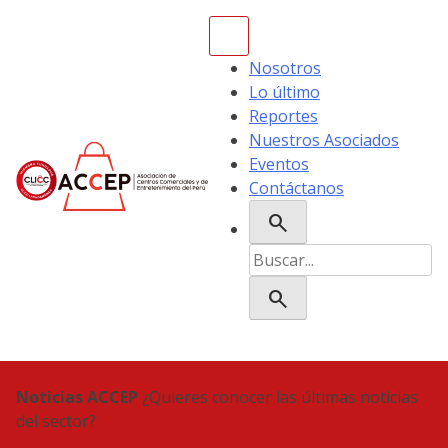
Skip
to
content
Nosotros
Lo último
Reportes
Nuestros Asociados
Eventos
Contáctanos
search
ACCEP
Buscar:
search
Noticias ACCEP
¿Quieres conocer las últimas noticias
del sector?