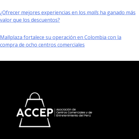
¿Ofrecer mejores experiencias en los
malls
ha ganado más
valor que los descuentos?
Mallplaza fortalece su operación en Colombia con la
compra de ocho centros comerciales