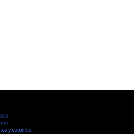
ros
timo
tes y estudios