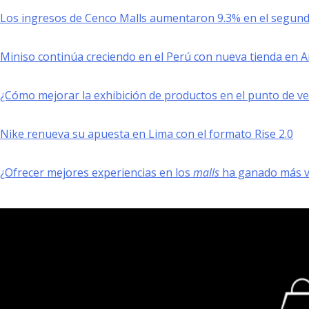
Los ingresos de Cenco Malls aumentaron 9.3% en el segund
Miniso continúa creciendo en el Perú con nueva tienda en 
¿Cómo mejorar la exhibición de productos en el punto de v
Nike renueva su apuesta en Lima con el formato Rise 2.0
¿Ofrecer mejores experiencias en los
malls
ha ganado más va