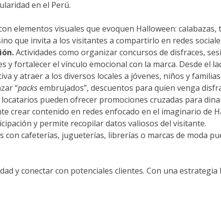
laridad en el Perú.
 con elementos visuales que evoquen Halloween: calabazas, t
no que invita a los visitantes a compartirlo en redes sociale
ión.
Actividades como organizar concursos de disfraces, ses
 y fortalecer el vínculo emocional con la marca. Desde el l
a y atraer a los diversos locales a jóvenes, niños y familias
zar “
packs
embrujados”, descuentos para quien venga disfr
 locatarios pueden ofrecer promociones cruzadas para dinam
te crear contenido en redes enfocado en el imaginario de
H
cipación y permite recopilar datos valiosos del visitante.
s con cafeterías, jugueterías, librerías o marcas de moda p
vidad y conectar con potenciales clientes. Con una estrategi