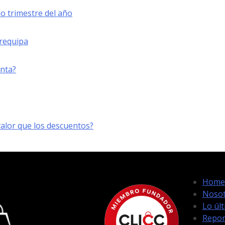
o trimestre del año
Arequipa
enta?
lor que los descuentos?
Home
Nosot
Lo úl
Repor