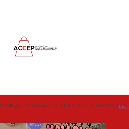
 ACCEP
¿Quieres conocer las últimas noticias del sector?
Insc