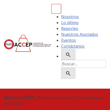
Skip
to
content
Nosotros
Lo último
Reportes
Nuestros Asociados
Eventos
Contáctanos
search
ACCEP
Buscar:
search
Noticias ACCEP
¿Quieres conocer las últimas noticias
del sector?