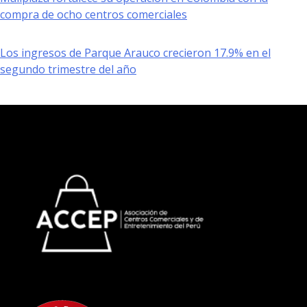
compra de ocho centros comerciales
Los ingresos de Parque Arauco crecieron 17.9% en el
segundo trimestre del año