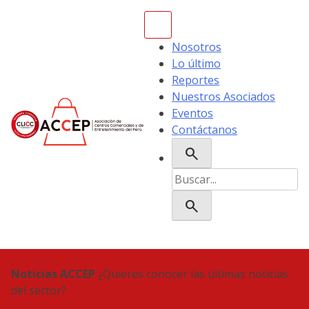
Skip
to
content
Nosotros
Lo último
Reportes
Nuestros Asociados
Eventos
Contáctanos
search
ACCEP
Buscar:
search
Noticias ACCEP
¿Quieres conocer las últimas noticias
del sector?