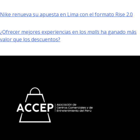
Nike renueva su apuesta en Lima con el formato Rise 2.0
¿Ofrecer mejores experiencias en los
malls
ha ganado más
valor que los descuentos?