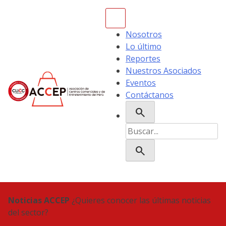
Skip
to
content
Nosotros
Lo último
Reportes
Nuestros Asociados
Eventos
Contáctanos
search
ACCEP
Buscar:
search
Noticias ACCEP
¿Quieres conocer las últimas noticias
del sector?