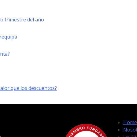
o trimestre del año
Arequipa
enta?
lor que los descuentos?
Home
Nosot