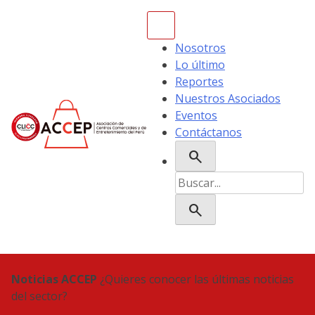
Skip
to
content
Nosotros
Lo último
Reportes
Nuestros Asociados
Eventos
Contáctanos
search
ACCEP
Buscar:
search
Noticias ACCEP
¿Quieres conocer las últimas noticias
del sector?