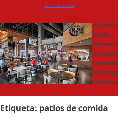
Inscríbete aquí
¿Cómo s
están
reinven
los pati
comidas
los cent
comerci
Etiqueta:
patios de comida