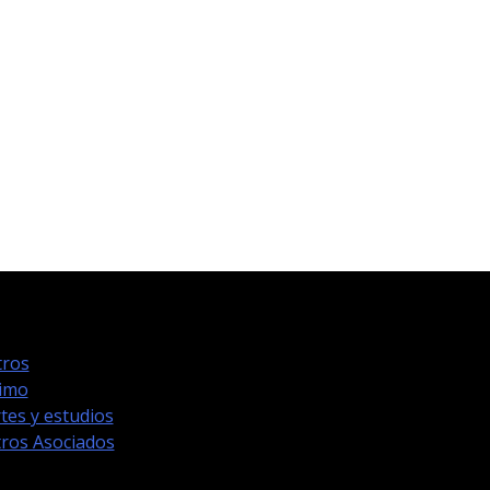
ros
timo
tes y estudios
ros Asociados