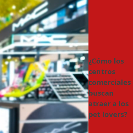
¿Cómo los
centros
comerciales
buscan
atraer a los
pet lovers?