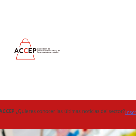
 ACCEP
¿Quieres conocer las últimas noticias del sector?
Insc