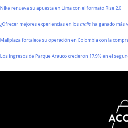
Nike renueva su apuesta en Lima con el formato Rise 2.0
¿Ofrecer mejores experiencias en los
malls
ha ganado más va
Mallplaza fortalece su operación en Colombia con la compr
Los ingresos de Parque Arauco crecieron 17.9% en el segun