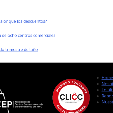
lor que los descuentos?
a de ocho centros comerciales
do trimestre del año
Home
Nosot
Lo úl
Repor
Nuest