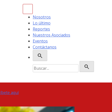
Nosotros
Lo último
Reportes
Nuestros Asociados
Eventos
Contáctanos
search
Buscar:
search
ríbete aquí