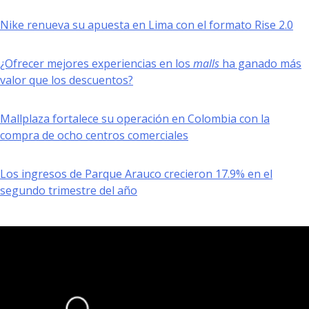
Nike renueva su apuesta en Lima con el formato Rise 2.0
¿Ofrecer mejores experiencias en los
malls
ha ganado más
valor que los descuentos?
Mallplaza fortalece su operación en Colombia con la
compra de ocho centros comerciales
Los ingresos de Parque Arauco crecieron 17.9% en el
segundo trimestre del año