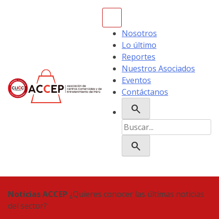
Skip
to
content
Nosotros
Lo último
Reportes
Nuestros Asociados
Eventos
Contáctanos
search
ACCEP
Buscar:
search
Noticias ACCEP
¿Quieres conocer las últimas noticias
del sector?