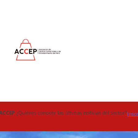
 ACCEP
¿Quieres conocer las últimas noticias del sector?
Insc